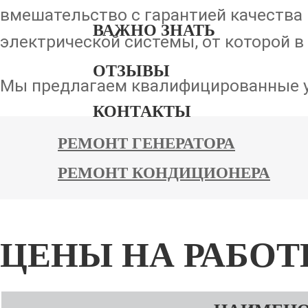
вмешательство с гарантией качества
н
ВАЖНО ЗНАТЬ
электрической системы, от которой в
о
ОТЗЫВЫ
Мы предлагаем квалифицированные у
в
КОНТАКТЫ
н
РЕМОНТ ГЕНЕРАТОРА
о
РЕМОНТ КОНДИЦИОНЕРА
м
у
с
ЦЕНЫ НА РАБО
о