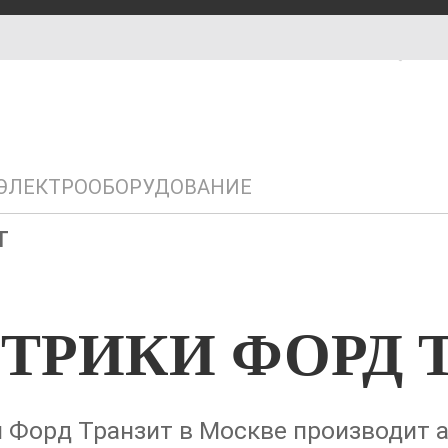
Химки, Транспортный проезд,
З
вл17
С
Работаем ежедневно с 10:00 до
У
20:00
С
Р
ЭЛЕКТРООБОРУДОВАНИЕ
ТРИКИ ФОРД 
Форд Транзит в Москве производит а