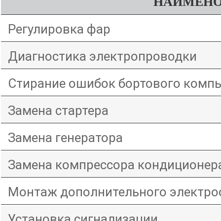
д
НАИМЕНО
е
Регулировка фар
р
Диагностика электропроводки
ж
Стирание ошибок бортового комп
а
Замена стартера
н
и
Замена генератора
ю
Замена компрессора кондиционер
Монтаж дополнительного электро
Установка сигнализации