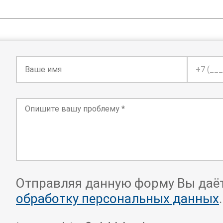
В
В
а
а
ш
ш
е
т
В
Отправляя данную форму Вы даёт
и
е
о
обработку персональных данных
.
м
л
п