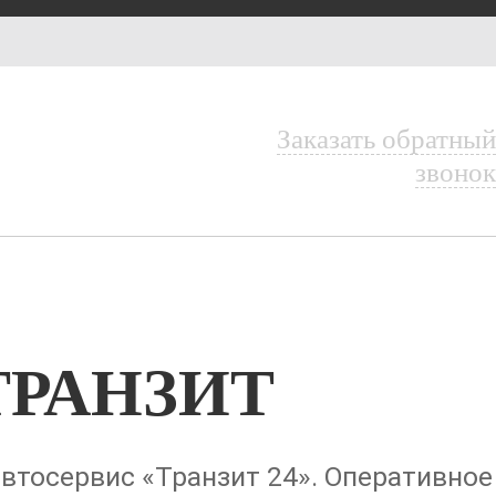
8 (901) 722-
АПИСАТЬСЯ НА
ЕРВИС
63-65
ЗНАТЬ
Заказать обратный
ТОИМОСТЬ
ЕМОНТА
звонок
ТРАНЗИТ
втосервис «Транзит 24». Оперативное