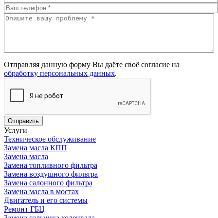
Ваше
имя
Ваш
телефон
*
Вопрос
Отправляя данную форму Вы даёте своё согласие на
или
обработку персональных данных
.
сообщение
*
Отправить
Услуги
Техническое обслуживание
Замена масла КПП
Замена масла
Замена топливного фильтра
Замена воздушного фильтра
Замена салонного фильтра
Замена масла в мостах
Двигатель и его системы
Ремонт ГБЦ
Замена сальника коленвала