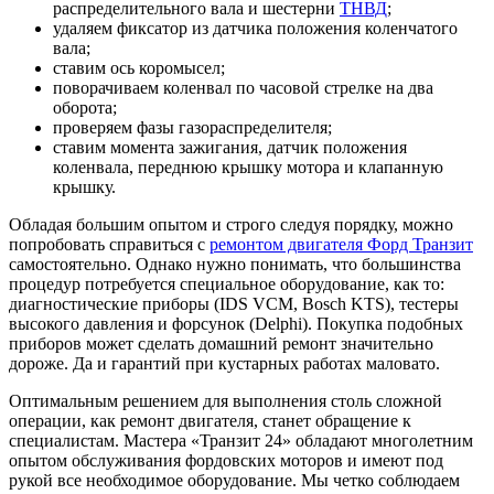
распределительного вала и шестерни
ТНВД
;
удаляем фиксатор из датчика положения коленчатого
вала;
ставим ось коромысел;
поворачиваем коленвал по часовой стрелке на два
оборота;
проверяем фазы газораспределителя;
ставим момента зажигания, датчик положения
коленвала, переднюю крышку мотора и клапанную
крышку.
Обладая большим опытом и строго следуя порядку, можно
попробовать справиться с
ремонтом двигателя Форд Транзит
самостоятельно. Однако нужно понимать, что большинства
процедур потребуется специальное оборудование, как то:
диагностические приборы (IDS VCM, Bosch KTS), тестеры
высокого давления и форсунок (Delphi). Покупка подобных
приборов может сделать домашний ремонт значительно
дороже. Да и гарантий при кустарных работах маловато.
Оптимальным решением для выполнения столь сложной
операции, как ремонт двигателя, станет обращение к
специалистам. Мастера «Транзит 24» обладают многолетним
опытом обслуживания фордовских моторов и имеют под
рукой все необходимое оборудование. Мы четко соблюдаем