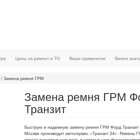
тре
Цены на ремонт и ТО
Ваши привилегии
Важно знат
/
Замена ремня ГРМ
Замена ремня ГРМ Ф
Транзит
Быструю и надежную замену ремня ГРМ Форд Транзит 
Москве производит автосервис «Транзит 24». Ремень 
играет значительную роль в нормальном функциониро