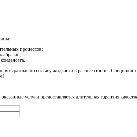
чины:
ительных процессов;
к абразив;
конденсата.
менять разные по составу жидкости в разные сезоны. Специалис
м!
 оказанные услуги предоставляется длительная гарантия качеств
Ваше
имя
Ваш
телефон
*