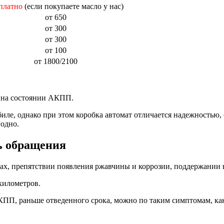
платно
(если покупаете масло у нас)
от 650
от 300
от 300
от 100
от 1800/2100
я на состоянии АКПП.
ле, однако при этом коробка автомат отличается надежностью, 
годно.
нь обращения
лах, препятствии появления ржавчины и коррозии, поддержании 
 километров.
КПП, раньше отведенного срока, можно по таким симптомам, ка